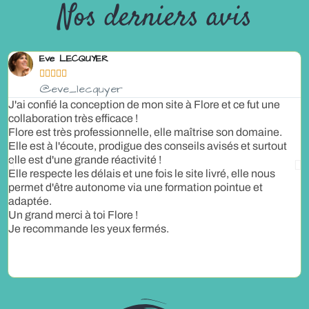
Nos derniers avis
Eve LECQUYER





@eve_lecquyer
J'ai confié la conception de mon site à Flore et ce fut une
J
collaboration très efficace !
E
Flore est très professionnelle, elle maîtrise son domaine.
c
Elle est à l'écoute, prodigue des conseils avisés et surtout
c
elle est d'une grande réactivité !
J
Elle respecte les délais et une fois le site livré, elle nous
p
permet d'être autonome via une formation pointue et
G
adaptée.
a
Un grand merci à toi Flore !
Je recommande les yeux fermés.